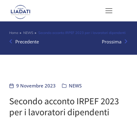
Home
NEWS
Secondo acconto IRPEF 2023 per i lavoratori dipendenti
Tu sei qui:
Precedente
Prossima
9 Novembre 2023
NEWS
Secondo acconto IRPEF 2023
per i lavoratori dipendenti