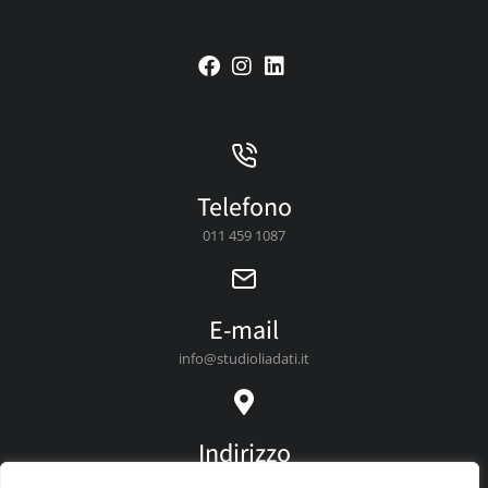
Telefono
011 459 1087
E-mail
info@studioliadati.it
Indirizzo
Via Vittorio Zanellato, 7,10078 Venaria Reale, TO