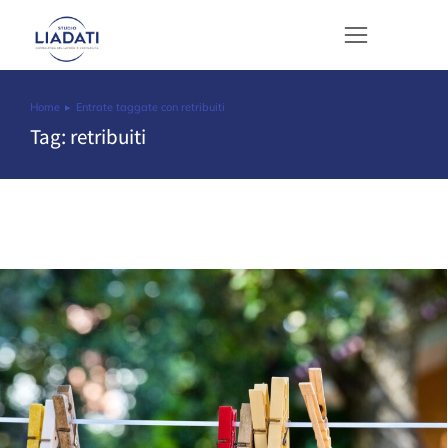
Home
Entrate taggate con retribuiti
Tu sei qui:
Tag: retribuiti