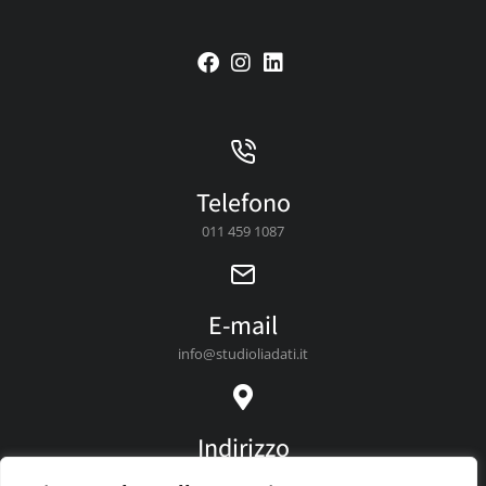
Telefono
011 459 1087
E-mail
info@studioliadati.it
Indirizzo
Via Vittorio Zanellato, 7,10078 Venaria Reale, TO