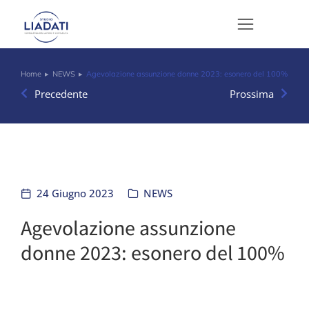
Home
NEWS
Agevolazione assunzione donne 2023: esonero del 100%
Tu sei qui:
Precedente
Prossima
24 Giugno 2023
NEWS
Agevolazione assunzione
donne 2023: esonero del 100%